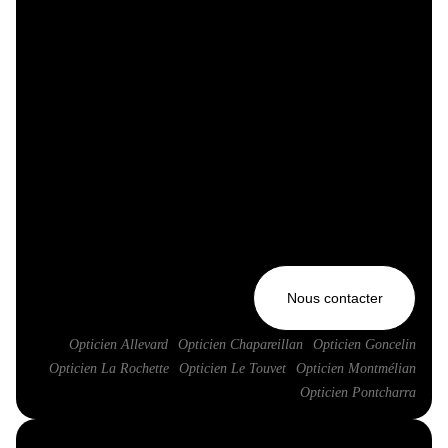
Nous contacter
Opticien Allevard
Opticien Chapareillan
Opticien Goncelin
Opticien La Rochette
Opticien Le Touvet
Opticien Montmélian
Opticien Pontcharra