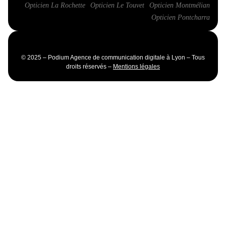
Opticien La Rochette
Opticien Le Touvet
Opticien Montmélian
Opticien Pontcharra
© 2025 – Podium Agence de communication digitale à Lyon – Tous
droits réservés –
Mentions légales